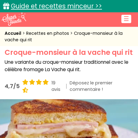
Guide et recettes minceur >>
☰
Accueil
Accueil
Recettes en photos
Croque-monsieur à la
vache qui rit
Recettes de cuisine
Croque-monsieur à la vache qui rit
Cuisine pratique
Une variante du croque-monsieur traditionnel avec le
célèbre fromage La Vache qui rit.
L'actu cuisine
19
Déposez le premier
4,7/5
avis
commentaire !
Connexion