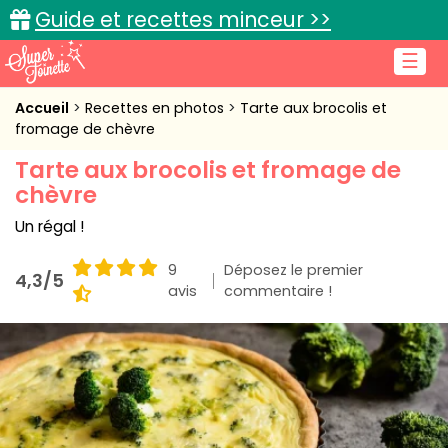
Guide et recettes minceur >>
☰
Accueil
Accueil
Recettes en photos
Tarte aux brocolis et
fromage de chèvre
Recettes de cuisine
Tarte aux brocolis et fromage de
chèvre
Cuisine pratique
Un régal !
L'actu cuisine
9
Déposez le premier
4,3/5
avis
commentaire !
Connexion