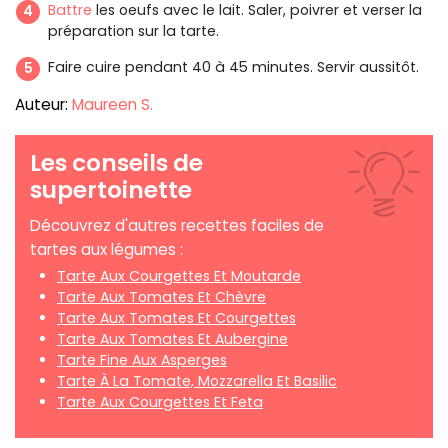
Battre
les oeufs avec le lait. Saler, poivrer et verser la
préparation sur la tarte.
Faire cuire pendant 40 à 45 minutes. Servir aussitôt.
Auteur:
Maureen S.
Les conseils de
supertoinette
Découvrez d'autres recettes faciles de
tartes aux légumes :
Tarte Aux Courgettes Et Moutarde
Tarte Aux Tomates Et Chèvre
Tarte Aux Tomates Et Courgettes
Tarte Aux Tomates Et Aubergine
Tarte Fine Aux Asperges
Tarte À La Tomate, Mozzarella Et Basilic
Tarte Aux Courgettes Et Feta