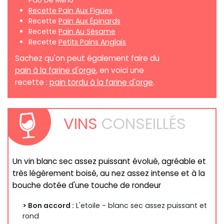
Pao De Milho
Recette Pain Aux Figues
Recette
Pain Aux Épinards
Recette
Pain Au Sésame
Recette
Petits Pains Anglais
Sachez qu'on peut également faire du
pain à la farine d'orge
, en voici une
recette :
pain tordu à la farine d'orge
.
VINS
CONSEILLÉS
Un vin blanc sec assez puissant évolué, agréable et
très légèrement boisé, au nez assez intense et à la
bouche dotée d'une touche de rondeur
> Bon accord :
L'etoile - blanc sec assez puissant et
rond