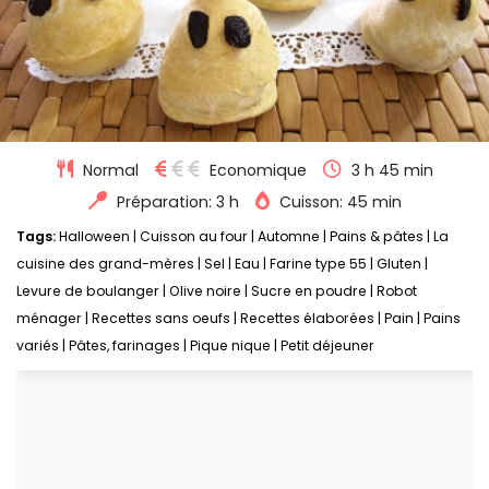
Normal
Economique
3 h 45 min
Préparation: 3 h
Cuisson: 45 min
Tags:
Halloween
|
Cuisson au four
|
Automne
|
Pains & pâtes
|
La
cuisine des grand-mères
|
Sel
|
Eau
|
Farine type 55
|
Gluten
|
Levure de boulanger
|
Olive noire
|
Sucre en poudre
|
Robot
ménager
|
Recettes sans oeufs
|
Recettes élaborées
|
Pain
|
Pains
variés
|
Pâtes, farinages
|
Pique nique
|
Petit déjeuner