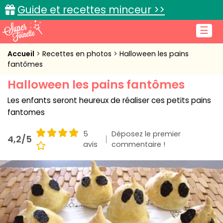
Guide et recettes minceur >>
☰
Accueil
Accueil
Recettes en photos
Halloween les pains
fantômes
Recettes de cuisine
Halloween les pains fantômes
Cuisine pratique
Les enfants seront heureux de réaliser ces petits pains
fantomes
L'actu cuisine
5
Déposez le premier
4,2/5
avis
commentaire !
Connexion