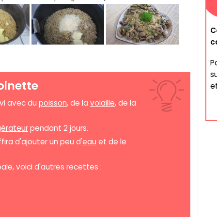
C
c
P
s
oinette
et
rvi avec du
poisson
, de la
volaille
, de la
gérateur
pendant 2 jours.
uffira d'ajouter un peu d'
eau
et de le
le, voici d'autres recettes :