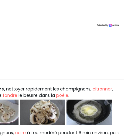
ns,
nettoyer rapidement les champignons,
citronner
,
re
fondre
le beurre dans la
poêle
.
ignons,
cuire
à feu modéré pendant 6 min environ, puis