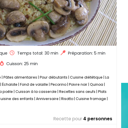
que
Temps total:
30 min
Préparation: 5 min
Cuisson: 25 min
e
|
Pâtes alimentaires
|
Pour débutants
|
Cuisine diététique
|
La
|
Échalote
|
Fond de volaille
|
Pecorino
|
Poivre noir
|
Quinoa
|
a poêle
|
Cuisson à la casserole
|
Recettes sans oeufs
|
Plats
uisine des enfants
|
Anniversaire
|
Risotto
|
Cuisine fromage
|
Recette pour
4 personnes