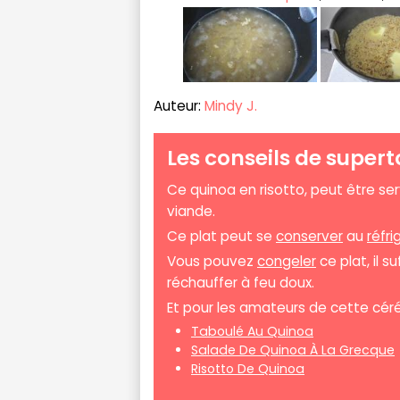
Auteur:
Mindy J.
Les conseils de supert
Ce quinoa en risotto, peut être se
viande.
Ce plat peut se
conserver
au
réfri
Vous pouvez
congeler
ce plat, il s
réchauffer à feu doux.
Et pour les amateurs de cette céréa
Taboulé Au Quinoa
Salade De Quinoa À La Grecque
Risotto De Quinoa