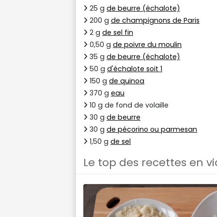
25 g
de beurre (échalote)
200 g
de champignons de Paris
2 g
de sel fin
0,50 g
de poivre du moulin
35 g
de beurre (échalote)
50 g
d'échalote soit 1
150 g
de quinoa
370 g
eau
10 g de fond de volaille
30 g
de beurre
30 g
de pécorino ou parmesan
1,50 g
de sel
Le top des recettes en v