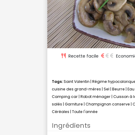
Recette facile
Economi
Tags:
Saint Valentin
|
Régime hypocaloriqu
cuisine des grand-mères
|
Sel
|
Beurre
|
Eau
Camping car
|
Robot ménager
|
Cuisson à l
salés
|
Garniture
|
Champignon conserve
|
C
Céréales
|
Toute l'année
Ingrédients