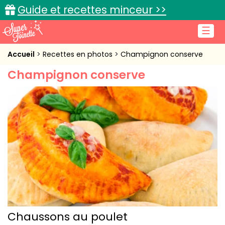
Guide et recettes minceur >>
☰
Accueil
Accueil
Recettes en photos
Champignon conserve
Champignon conserve
Recettes de cuisine
Cuisine pratique
L'actu cuisine
Connexion
Chaussons au poulet