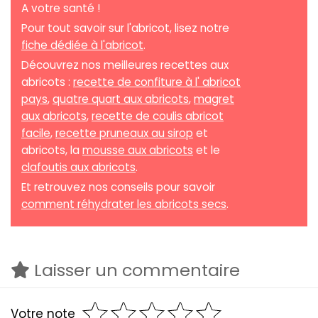
A votre santé !
Pour tout savoir sur l'abricot, lisez notre
fiche dédiée à l'abricot
.
Découvrez nos meilleures recettes aux
abricots :
recette de confiture à l' abricot
pays
,
quatre quart aux abricots
,
magret
aux abricots
,
recette de coulis abricot
facile
,
recette pruneaux au sirop
et
abricots, la
mousse aux abricots
et le
clafoutis aux abricots
.
Et retrouvez nos conseils pour savoir
comment réhydrater les abricots secs
.
Laisser un commentaire
Votre note