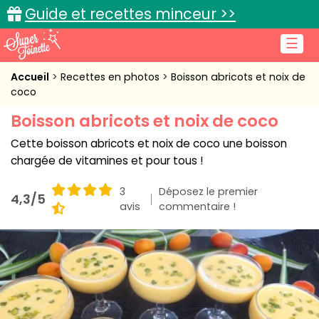
Guide et recettes minceur >>
☰
Accueil
Accueil
Recettes en photos
Boisson abricots et noix de
coco
Recettes de cuisine
Boisson abricots et noix de coco
Cuisine pratique
Cette boisson abricots et noix de coco une boisson
chargée de vitamines et pour tous !
L'actu cuisine
3
Déposez le premier
4,3/5
avis
commentaire !
Connexion