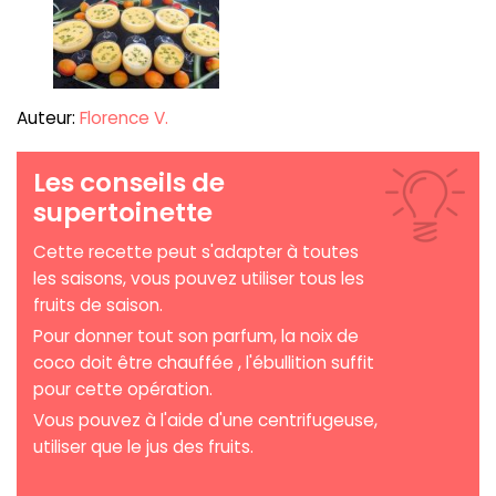
Auteur:
Florence V.
Les conseils de
supertoinette
Cette recette peut s'adapter à toutes
les saisons, vous pouvez utiliser tous les
fruits de saison.
Pour donner tout son parfum, la noix de
coco doit être chauffée , l'ébullition suffit
pour cette opération.
Vous pouvez à l'aide d'une centrifugeuse,
utiliser que le jus des fruits.