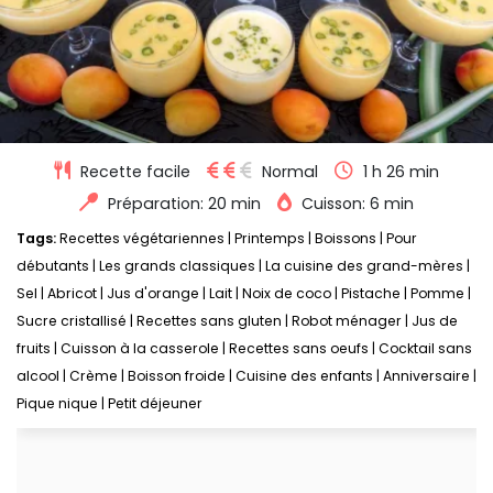
Recette facile
Normal
1 h 26 min
Préparation: 20 min
Cuisson: 6 min
Tags:
Recettes végétariennes
|
Printemps
|
Boissons
|
Pour
débutants
|
Les grands classiques
|
La cuisine des grand-mères
|
Sel
|
Abricot
|
Jus d'orange
|
Lait
|
Noix de coco
|
Pistache
|
Pomme
|
Sucre cristallisé
|
Recettes sans gluten
|
Robot ménager
|
Jus de
fruits
|
Cuisson à la casserole
|
Recettes sans oeufs
|
Cocktail sans
alcool
|
Crème
|
Boisson froide
|
Cuisine des enfants
|
Anniversaire
|
Pique nique
|
Petit déjeuner