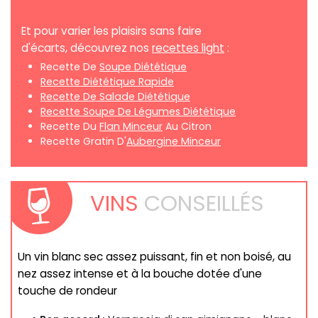
Et pour varier les plaisirs sans faire
d'écarts, découvrez nos
recettes light
:
Recette De
Soupe Diététique
Recette Diététique Rapide
Recette De Salade Diététique
Recette Soupe De Légumes Diététique
Recette Du
Flan Minceur
Au Citron
Recette Gratin D'
Aubergine Minceur
VINS
CONSEILLÉS
Un vin blanc sec assez puissant, fin et non boisé, au
nez assez intense et à la bouche dotée d'une
touche de rondeur