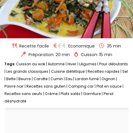
Recette facile
Economique
35 min
Préparation: 20 min
Cuisson: 15 min
Tags:
Cuisson au wok
|
Automne
|
Hiver
|
Légumes
|
Pour débutants
|
Les grands classiques
|
Cuisine diététique
|
Recettes rapides
|
Sel
|
Bette
|
Beurre
|
Carotte
|
Cumin
|
Eau
|
Lardon fumé
|
Oignon
|
Poivre noir
|
Recettes sans gluten
|
Camping car
|
Plat en sauce
|
Recettes sans oeufs
|
Crème
|
Plats salés
|
Garniture
|
Persil
déshydraté