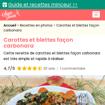
Guide et recettes minceur >>
☰
Accueil
Accueil
Recettes en photos
Carottes et blettes façon
carbonara
Recettes de cuisine
Carottes et blettes façon
carbonara
Cuisine pratique
Cette recette de carottes et blettes façon carbonara
L'actu cuisine
est très simple et rapide à réaliser.
4,7/5
20 avis
1 commentaire
Connexion