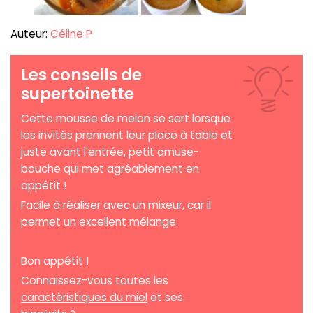
Auteur:
Céline P
Les conseils de
supertoinette
Cette mousse de melon se sert lorsque
les invités prennent leur place à table et
juste avant l'entrée, petit amuse-
bouche qui met agréablement en
appétit !
Facile à réaliser avec un mixeur, car il
permet un excellent mélange.
Bon appétit !
Connaissez-vous toutes les
caractéristiques du miel
et ses