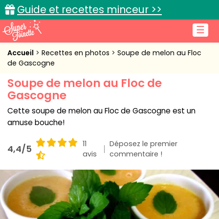
Guide et recettes minceur >>
☰
Accueil
Accueil
Recettes en photos
Soupe de melon au Floc
de Gascogne
Recettes de cuisine
Soupe de melon au Floc de
Gascogne
Cuisine pratique
Cette soupe de melon au Floc de Gascogne est un
L'actu cuisine
amuse bouche!
11
Déposez le premier
4,4/5
avis
commentaire !
Connexion