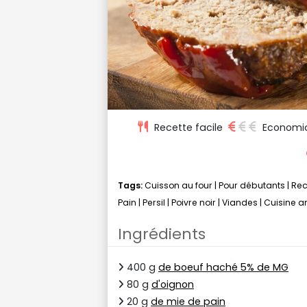
Recette facile
Economi
Tags:
Cuisson au four
|
Pour débutants
|
Rec
Pain
|
Persil
|
Poivre noir
|
Viandes
|
Cuisine a
Ingrédients
400 g
de boeuf haché 5% de MG
80 g
d'oignon
20 g
de mie de pain