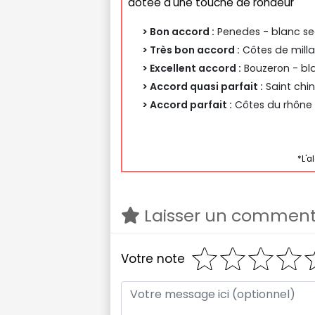
dotée d'une touche de rondeur
> Bon accord :
Penedes - blanc se
> Très bon accord :
Côtes de milla
> Excellent accord :
Bouzeron - bla
> Accord quasi parfait :
Saint chin
> Accord parfait :
Côtes du rhône 
*L'a
Laisser un comment
Votre note