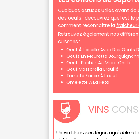
Quelques astuces utiles avant d
des oeufs : découvrez quel est le
p
comment reconnaître la
fraîcheur
Retrouvez également nos différent
cuissons :
Oeuf À L'oseille
Avec Des Oeufs D
Oeufs En Meurette Bourguignon
Oeufs Pochés Au Micro Onde
Oeuf Mozzarella
Brouillé
Tomate Farcie À L'oeuf
Omelette À La Feta
VINS
CONSE
Un vin blanc sec léger, agréable et