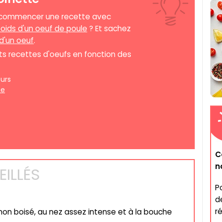
e commencer une recette avec
oids d'un oeuf de poule
? Et sachez
 d'un oeuf
.
s recettes d'oeufs en fonction des
urs
ne
C
n
ILLÉS
P
d
ré
 non boisé, au nez assez intense et à la bouche