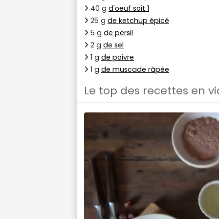
40 g
d'oeuf soit 1
25 g
de ketchup épicé
5 g
de persil
2 g
de sel
1 g
de poivre
1 g
de muscade râpée
Le top des recettes en v