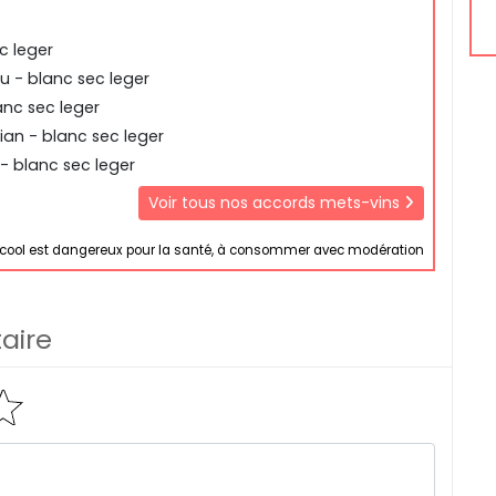
c leger
u - blanc sec leger
nc sec leger
ian - blanc sec leger
- blanc sec leger
Voir tous nos accords mets-vins
lcool est dangereux pour la santé, à consommer avec modération
aire