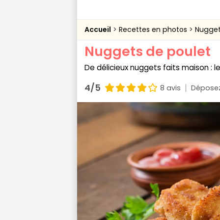
Accueil
Recettes en photos
Nugget
Nuggets de poulet
De délicieux nuggets faits maison : l
4/5
8 avis
Déposez