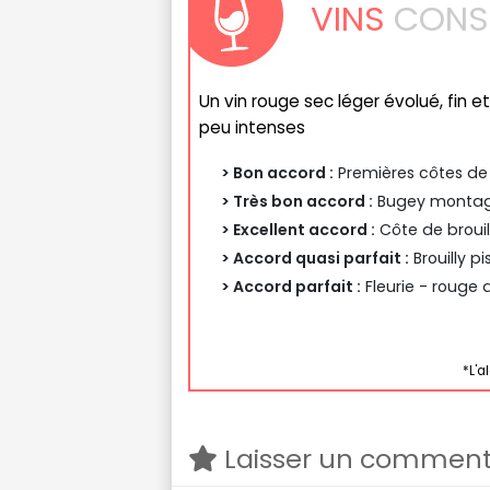
VINS
CONSE
Un vin rouge sec léger évolué, fin e
peu intenses
> Bon accord :
Premières côtes de
> Très bon accord :
Bugey montagn
> Excellent accord :
Côte de brouil
> Accord quasi parfait :
Brouilly pi
> Accord parfait :
Fleurie - rouge 
*L'a
Laisser un comment