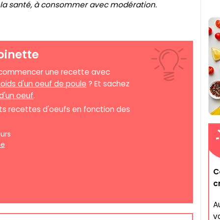
r la santé, à consommer avec modération.
oinette
e commencer une recette avec
oids d'un oeuf de poule
? Et sachez
 d'un oeuf
.
s recettes d'oeufs en fonction des
urs
ne
C
c
A
v