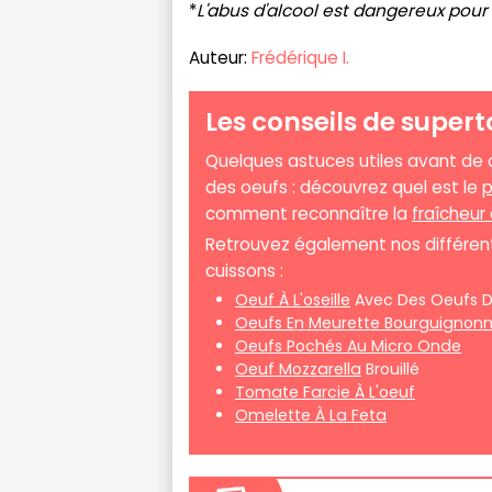
*
L'abus d'alcool est dangereux pou
Auteur:
Frédérique I.
Les conseils de supert
Quelques astuces utiles avant d
des oeufs : découvrez quel est le
p
comment reconnaître la
fraîcheur
Retrouvez également nos différent
cuissons :
Oeuf À L'oseille
Avec Des Oeufs D
Oeufs En Meurette Bourguignon
Oeufs Pochés Au Micro Onde
Oeuf Mozzarella
Brouillé
Tomate Farcie À L'oeuf
Omelette À La Feta