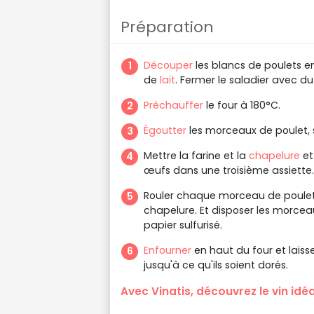
Préparation
Découper
les blancs de poulets e
de
lait
. Fermer le saladier avec du
Préchauffer
le four à 180°C.
Égoutter
les morceaux de poulet, s
Mettre la farine et la
chapelure
et
œufs dans une troisième assiette.
Rouler chaque morceau de poulet d
chapelure. Et disposer les morceau
papier sulfurisé.
Enfourner
en haut du four et laiss
jusqu'à ce qu'ils soient dorés.
Avec Vinatis, découvrez le vin idé