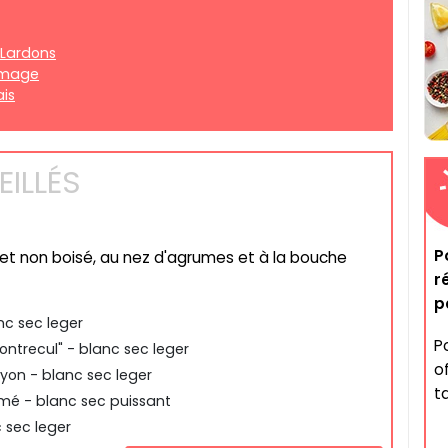
-Lardons
romage
ais
ILLÉS
P
n et non boisé, au nez d'agrumes et à la bouche
r
p
nc sec leger
P
trecul" - blanc sec leger
o
yon - blanc sec leger
ta
umé - blanc sec puissant
 sec leger