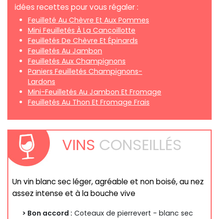
idées recettes pour vous régaler :
Feuilleté Au Chèvre Et Aux Pommes
Mini Feuilletés À La Cancoillotte
Feuilletés De Chèvre Et Épinards
Feuilletés Au Jambon
Feuilletés Aux Champignons
Paniers Feuilletés Champignons-
Lardons
Mini-Feuilletés Au Jambon Et Fromage
Feuilletés Au Thon Et Fromage Frais
VINS
CONSEILLÉS
Un vin blanc sec léger, agréable et non boisé, au nez
assez intense et à la bouche vive
> Bon accord :
Coteaux de pierrevert - blanc sec