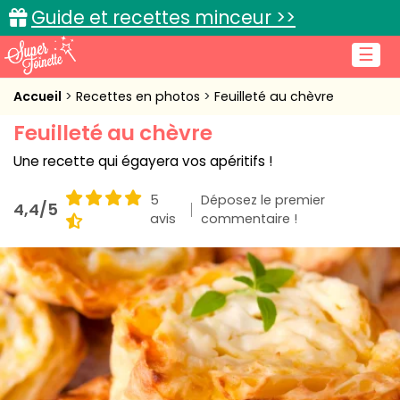
Guide et recettes minceur >>
☰
Accueil
Accueil
Recettes en photos
Feuilleté au chèvre
Feuilleté au chèvre
Recettes de cuisine
Une recette qui égayera vos apéritifs !
Cuisine pratique
5
Déposez le premier
4,4/5
L'actu cuisine
avis
commentaire !
Connexion