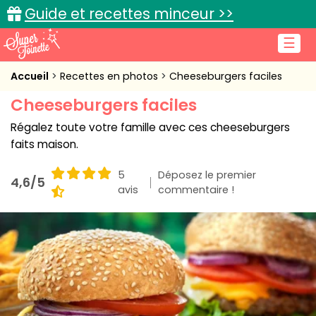
Guide et recettes minceur >>
☰
Accueil
Accueil
Recettes en photos
Cheeseburgers faciles
Cheeseburgers faciles
Recettes de cuisine
Régalez toute votre famille avec ces cheeseburgers
Cuisine pratique
faits maison.
L'actu cuisine
5
Déposez le premier
4,6/5
avis
commentaire !
Connexion