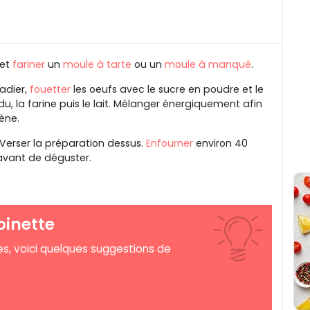
et
fariner
un
moule à tarte
ou un
moule à manqué
.
ladier,
fouetter
les oeufs avec le sucre en poudre et le
ndu, la farine puis le lait. Mélanger énergiquement afin
gène.
. Verser la préparation dessus.
Enfourner
environ 40
r avant de déguster.
oinette
res, voici quelques suggestions de