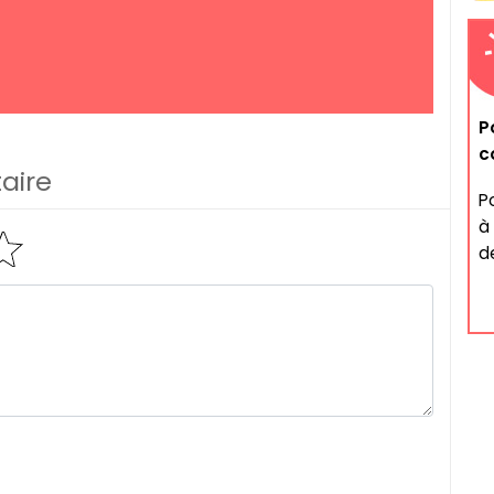
P
c
aire
Po
à
de