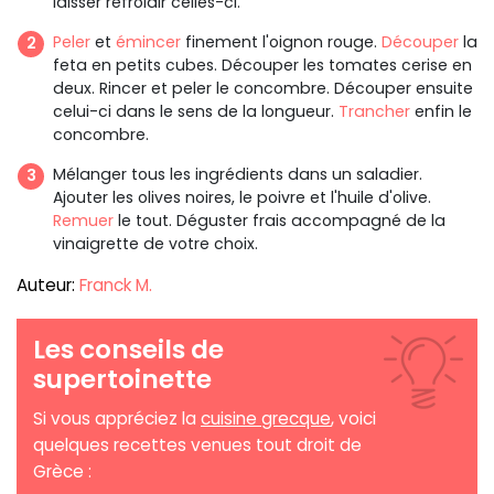
laisser refroidir celles-ci.
Peler
et
émincer
finement l'oignon rouge.
Découper
la
feta en petits cubes. Découper les tomates cerise en
deux. Rincer et peler le concombre. Découper ensuite
celui-ci dans le sens de la longueur.
Trancher
enfin le
concombre.
Mélanger tous les ingrédients dans un saladier.
Ajouter les olives noires, le poivre et l'huile d'olive.
Remuer
le tout. Déguster frais accompagné de la
vinaigrette de votre choix.
Auteur:
Franck M.
Les conseils de
supertoinette
Si vous appréciez la
cuisine grecque
, voici
quelques recettes venues tout droit de
Grèce :