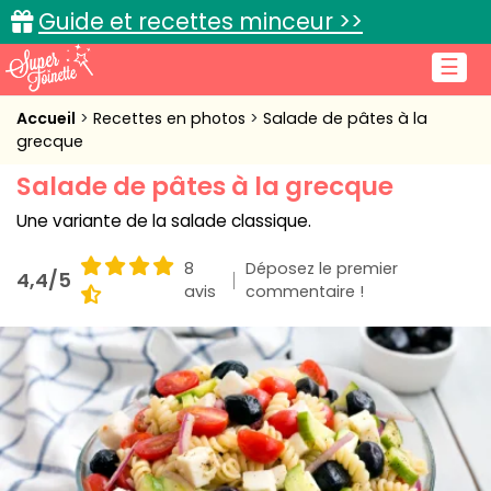
Guide et recettes minceur >>
☰
Accueil
Accueil
Recettes en photos
Salade de pâtes à la
grecque
Recettes de cuisine
Salade de pâtes à la grecque
Cuisine pratique
Une variante de la salade classique.
L'actu cuisine
8
Déposez le premier
4,4/5
avis
commentaire !
Connexion