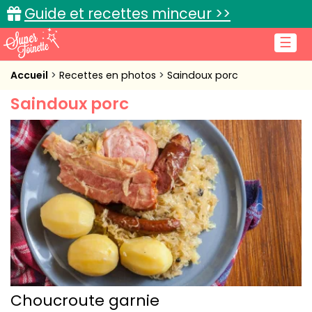
Guide et recettes minceur >>
☰
Accueil
Accueil
Recettes en photos
Saindoux porc
Saindoux porc
Recettes de cuisine
Cuisine pratique
L'actu cuisine
Connexion
Choucroute garnie