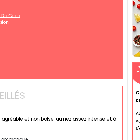
t De Coco
sion
ILLÉS
C
c
A
, agréable et non boisé, au nez assez intense et à
v
s'
c aromatique