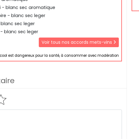
i - blanc sec aromatique
re - blanc sec leger
blanc sec leger
 - blanc sec leger
Voir tous nos accords mets-vins
lcool est dangereux pour la santé, à consommer avec modération
aire