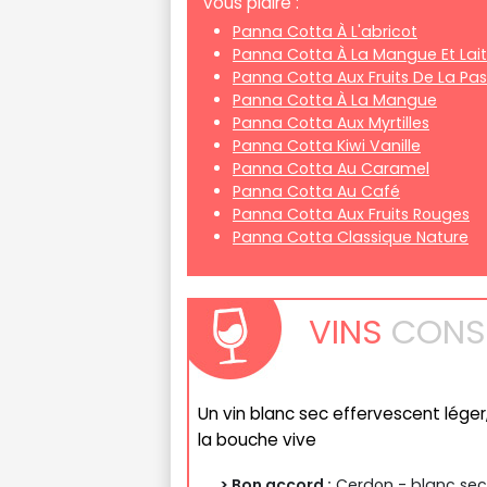
vous plaire :
Panna Cotta À L'abricot
Panna Cotta À La Mangue Et Lai
Panna Cotta Aux Fruits De La Pas
Panna Cotta À La Mangue
Panna Cotta Aux Myrtilles
Panna Cotta Kiwi Vanille
Panna Cotta Au Caramel
Panna Cotta Au Café
Panna Cotta Aux Fruits Rouges
Panna Cotta Classique Nature
VINS
CONSE
Un vin blanc sec effervescent léger
la bouche vive
> Bon accord :
Cerdon - blanc se