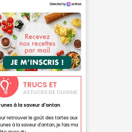
TRUCS
ET
ASTUCES DE CUISINE
runes à la saveur d'antan
our retrouver le goût des tartes aux
runes à la saveur d'antan, je fais ma
âte avec du...