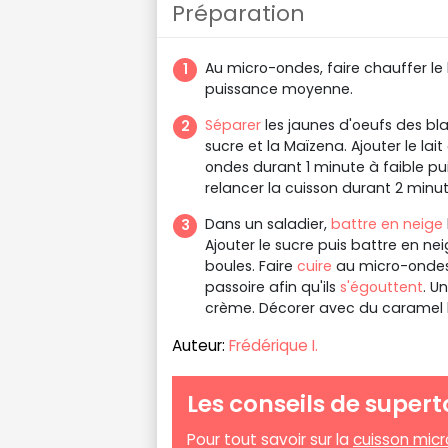
Préparation
Au micro-ondes, faire chauffer le 
puissance moyenne.
Séparer
les jaunes d'oeufs des bla
sucre et la Maïzena. Ajouter le la
ondes durant 1 minute à faible pu
relancer la cuisson durant 2 minu
Dans un saladier,
battre en neige
Ajouter le sucre puis battre en ne
boules. Faire
cuire
au micro-ondes 
passoire afin qu'ils
s'égouttent
. U
crème. Décorer avec du caramel l
Auteur:
Frédérique I.
Les conseils de supert
Pour tout savoir sur la
cuisson mic