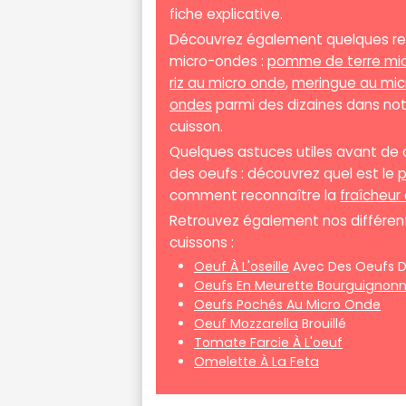
fiche explicative.
Découvrez également quelques rece
micro-ondes :
pomme de terre mi
riz au micro onde
,
meringue au mic
ondes
parmi des dizaines dans no
cuisson.
Quelques astuces utiles avant d
des oeufs : découvrez quel est le
p
comment reconnaître la
fraîcheur
Retrouvez également nos différent
cuissons :
Oeuf À L'oseille
Avec Des Oeufs D
Oeufs En Meurette Bourguignon
Oeufs Pochés Au Micro Onde
Oeuf Mozzarella
Brouillé
Tomate Farcie À L'oeuf
Omelette À La Feta