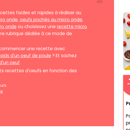
ttes faciles et rapides à réaliser au
cro onde
,
oeufs pochés au micro onde
,
ro onde
ou choisissez une
recette micro
tre rubrique dédiée à ce mode de
e commencer une recette avec
oids d'un oeuf de poule
? Et sachez
 d'un oeuf
.
s recettes d'oeufs en fonction des
urs
ne
P
P
p
p