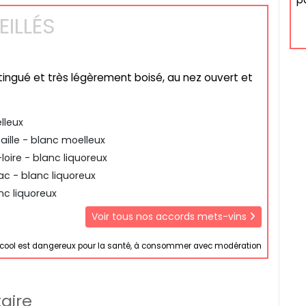
ILLÉS
stingué et très légèrement boisé, au nez ouvert et
lleux
aille - blanc moelleux
loire - blanc liquoreux
c - blanc liquoreux
nc liquoreux
Voir tous nos accords mets-vins
lcool est dangereux pour la santé, à consommer avec modération
aire