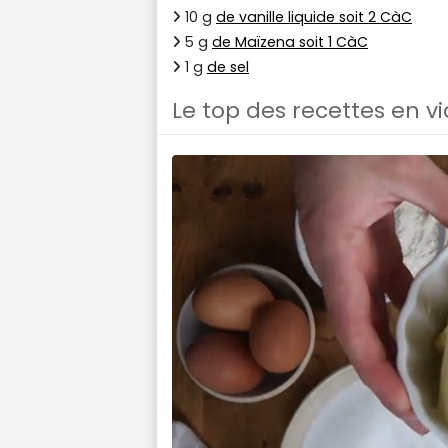
10 g
de vanille liquide soit 2 CàC
5 g
de Maïzena soit 1 CàC
1 g
de sel
Le top des recettes en v