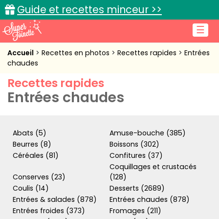
Guide et recettes minceur >>
☰
Accueil
Accueil
Recettes en photos
Recettes rapides
Entrées
chaudes
Recettes de cuisine
Recettes rapides
Entrées chaudes
Cuisine pratique
L'actu cuisine
Abats (5)
Amuse-bouche (385)
Beurres (8)
Boissons (302)
Céréales (81)
Confitures (37)
Connexion
Coquillages et crustacés
Conserves (23)
(128)
Coulis (14)
Desserts (2689)
Entrées & salades (878)
Entrées chaudes (878)
Entrées froides (373)
Fromages (211)