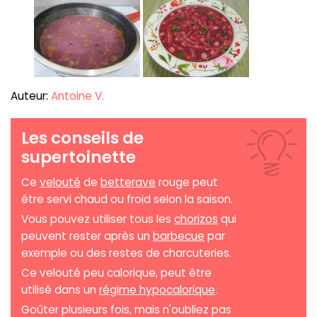
Auteur:
Antoine V.
Les conseils de
supertoinette
Ce
velouté
de
betterave
rouge peut
être servi chaud ou froid selon la saison.
Vous pouvez utiliser tous les
chorizos
qui
peuvent rester après un
barbecue
par
exemple ou des restes de charcuteries.
Ce velouté peu calorique, peut être
utilisé dans un
régime hypocalorique
.
Goûter plusieurs fois, mais n'oubliez pas