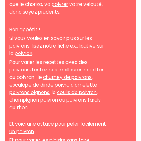
que le chorizo, va
poivrer
votre velouté,
donc soyez prudents.
Bon appétit !
Si vous voulez en savoir plus sur les
poivrons, lisez notre fiche explicative sur
le
poivron
.
Pour varier les recettes avec des
poivrons
, testez nos meilleures recettes
au poivron : le
chutney de poivrons
,
escalope de dinde poivron
,
omelette
poivrons oignons
, le
coulis de poivron
,
champignon poivron
ou
poivrons farcis
au thon
.
Et voici une astuce pour
peler facilement
un poivron
.
Et pour varier les plaisirs sans faire