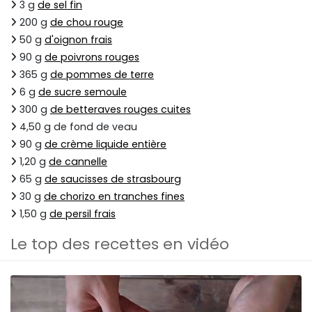
3 g
de sel fin
200 g
de chou rouge
50 g
d'oignon frais
90 g
de poivrons rouges
365 g
de pommes de terre
6 g
de sucre semoule
300 g
de betteraves rouges cuites
4,50 g de fond de veau
90 g
de crème liquide entière
1,20 g
de cannelle
65 g
de saucisses de strasbourg
30 g
de chorizo en tranches fines
1,50 g
de persil frais
Le top des recettes en vidéo