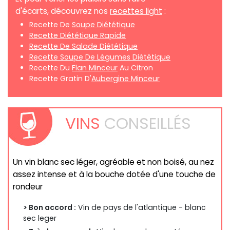
d'écarts, découvrez nos
recettes light
:
Recette De
Soupe Diététique
Recette Diététique Rapide
Recette De Salade Diététique
Recette Soupe De Légumes Diététique
Recette Du
Flan Minceur
Au Citron
Recette Gratin D'
Aubergine Minceur
VINS
CONSEILLÉS
Un vin blanc sec léger, agréable et non boisé, au nez
assez intense et à la bouche dotée d'une touche de
rondeur
> Bon accord :
Vin de pays de l'atlantique - blanc
sec leger