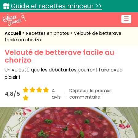
Guide et recettes minceur >>
☰
Accueil
Accueil
Recettes en photos
Velouté de betterave
facile au chorizo
Recettes de cuisine
Velouté de betterave facile au
chorizo
Cuisine pratique
Un velouté que les débutantes pourront faire avec
L'actu cuisine
plaisir !
4
Déposez le premier
4,8/5
avis
commentaire !
Connexion