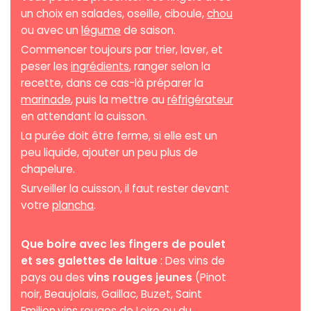
un choix en salades, oseille, ciboule,
chou
ou avec un
légume
de saison.
Commencer toujours par trier, laver, et
peser les
ingrédients
, ranger selon la
recette, dans ce cas-là préparer la
marinade
, puis la mettre au
réfrigérateur
en attendant la cuisson.
La purée doit être ferme, si elle est un
peu liquide, ajouter un peu plus de
chapelure.
Surveiller la cuisson, il faut rester devant
votre
plancha
.
Que boire avec les fingers de poulet
et ses galettes de laitue
: Des vins de
pays ou des
vins rouges jeunes
(Pinot
noir, Beaujolais, Gaillac, Buzet, Saint
Emilion,vins rouges de Loire ou du