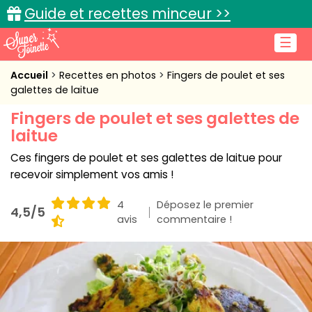
Guide et recettes minceur >>
☰
Accueil
Accueil
Recettes en photos
Fingers de poulet et ses
galettes de laitue
Recettes de cuisine
Fingers de poulet et ses galettes de
laitue
Cuisine pratique
Ces fingers de poulet et ses galettes de laitue pour
L'actu cuisine
recevoir simplement vos amis !
4
Déposez le premier
4,5/5
avis
commentaire !
Connexion