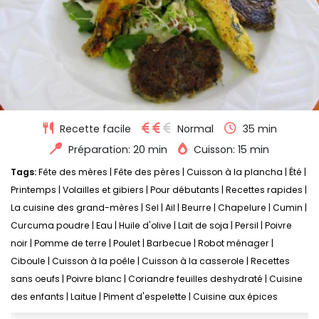
Recette facile
Normal
35 min
Préparation: 20 min
Cuisson: 15 min
Tags:
Fête des mères
|
Fête des pères
|
Cuisson à la plancha
|
Été
|
Printemps
|
Volailles et gibiers
|
Pour débutants
|
Recettes rapides
|
La cuisine des grand-mères
|
Sel
|
Ail
|
Beurre
|
Chapelure
|
Cumin
|
Curcuma poudre
|
Eau
|
Huile d'olive
|
Lait de soja
|
Persil
|
Poivre
noir
|
Pomme de terre
|
Poulet
|
Barbecue
|
Robot ménager
|
Ciboule
|
Cuisson à la poêle
|
Cuisson à la casserole
|
Recettes
sans oeufs
|
Poivre blanc
|
Coriandre feuilles deshydraté
|
Cuisine
des enfants
|
Laitue
|
Piment d'espelette
|
Cuisine aux épices