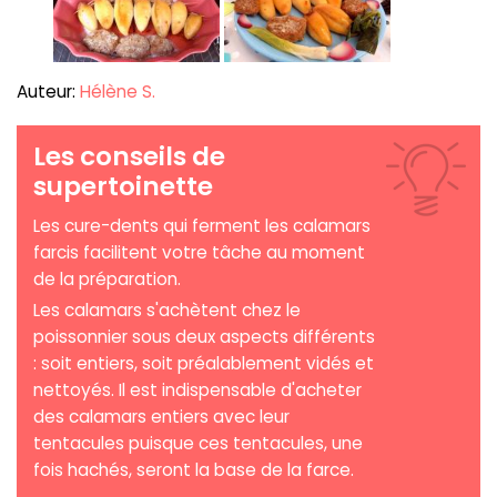
Auteur:
Hélène S.
Les conseils de
supertoinette
Les cure-dents qui ferment les calamars
farcis facilitent votre tâche au moment
de la préparation.
Les calamars s'achètent chez le
poissonnier sous deux aspects différents
: soit entiers, soit préalablement vidés et
nettoyés. Il est indispensable d'acheter
des calamars entiers avec leur
tentacules puisque ces tentacules, une
fois hachés, seront la base de la farce.