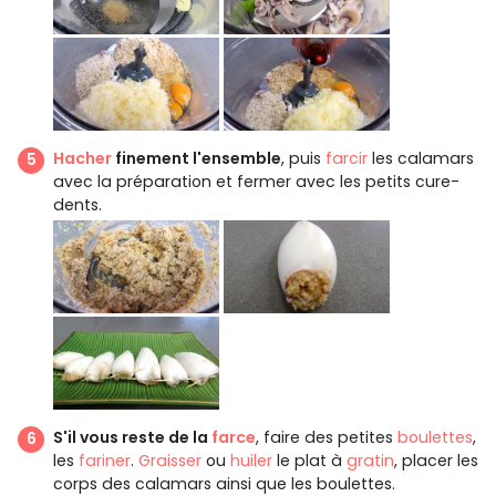
Hacher
finement l'ensemble
, puis
farcir
les calamars
avec la préparation et fermer avec les petits cure-
dents.
S'il vous reste de la
farce
, faire des petites
boulettes
,
les
fariner
.
Graisser
ou
huiler
le plat à
gratin
, placer les
corps des calamars ainsi que les boulettes.