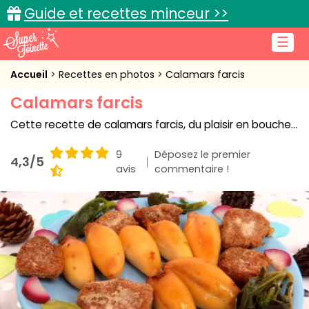
Guide et recettes minceur >>
☰
Accueil
Accueil
Recettes en photos
Calamars farcis
Calamars farcis
Recettes de cuisine
Cette recette de calamars farcis, du plaisir en bouche...
Cuisine pratique
9
Déposez le premier
4,3/5
L'actu cuisine
avis
commentaire !
Connexion