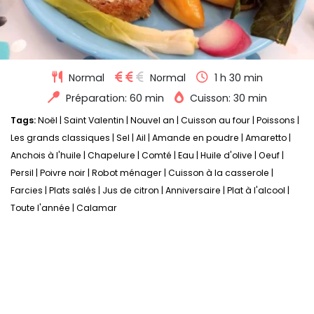
Normal
Normal
1 h 30 min
Préparation: 60 min
Cuisson: 30 min
Tags:
Noël
|
Saint Valentin
|
Nouvel an
|
Cuisson au four
|
Poissons
|
Les grands classiques
|
Sel
|
Ail
|
Amande en poudre
|
Amaretto
|
Anchois à l'huile
|
Chapelure
|
Comté
|
Eau
|
Huile d'olive
|
Oeuf
|
Persil
|
Poivre noir
|
Robot ménager
|
Cuisson à la casserole
|
Farcies
|
Plats salés
|
Jus de citron
|
Anniversaire
|
Plat à l'alcool
|
Toute l'année
|
Calamar