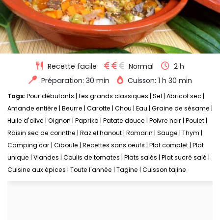
Recette facile
Normal
2 h
Préparation: 30 min
Cuisson: 1 h 30 min
Tags:
Pour débutants
|
Les grands classiques
|
Sel
|
Abricot sec
|
Amande entière
|
Beurre
|
Carotte
|
Chou
|
Eau
|
Graine de sésame
|
Huile d'olive
|
Oignon
|
Paprika
|
Patate douce
|
Poivre noir
|
Poulet
|
Raisin sec de corinthe
|
Raz el hanout
|
Romarin
|
Sauge
|
Thym
|
Camping car
|
Ciboule
|
Recettes sans oeufs
|
Plat complet
|
Plat
unique
|
Viandes
|
Coulis de tomates
|
Plats salés
|
Plat sucré salé
|
Cuisine aux épices
|
Toute l'année
|
Tagine
|
Cuisson tajine