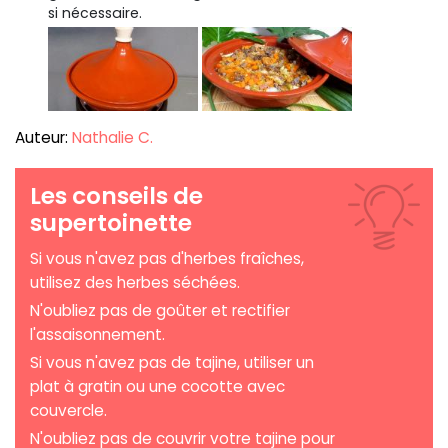
si nécessaire.
Auteur:
Nathalie C.
Les conseils de
supertoinette
Si vous n'avez pas d'herbes fraîches,
utilisez des herbes séchées.
N'oubliez pas de goûter et rectifier
l'assaisonnement.
Si vous n'avez pas de tajine, utiliser un
plat à gratin ou une cocotte avec
couvercle.
N'oubliez pas de couvrir votre tajine pour