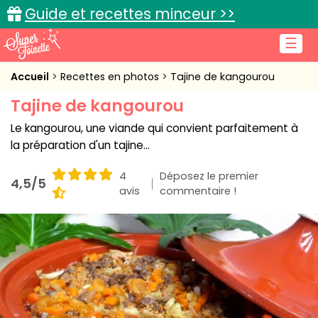
Guide et recettes minceur >>
☰
Accueil
Accueil
Recettes en photos
Tajine de kangourou
Tajine de kangourou
Recettes de cuisine
Le kangourou, une viande qui convient parfaitement à
Cuisine pratique
la préparation d'un tajine...
L'actu cuisine
4
Déposez le premier
4,5/5
avis
commentaire !
Connexion