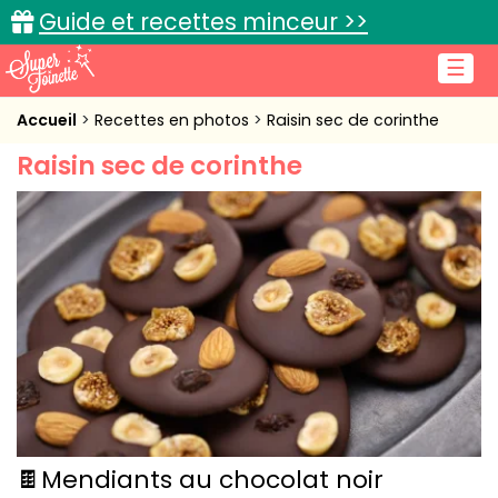
Guide et recettes minceur >>
☰
Accueil
Accueil
Recettes en photos
Raisin sec de corinthe
Raisin sec de corinthe
Recettes de cuisine
Cuisine pratique
L'actu cuisine
Connexion
🍫Mendiants au chocolat noir