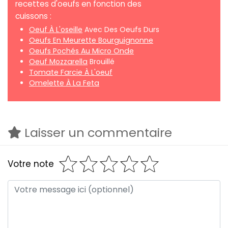
recettes d'oeufs en fonction des
cuissons :
Oeuf À L'oseille
Avec Des Oeufs Durs
Oeufs En Meurette Bourguignonne
Oeufs Pochés Au Micro Onde
Oeuf Mozzarella
Brouillé
Tomate Farcie À L'oeuf
Omelette À La Feta
Laisser un commentaire
Votre note