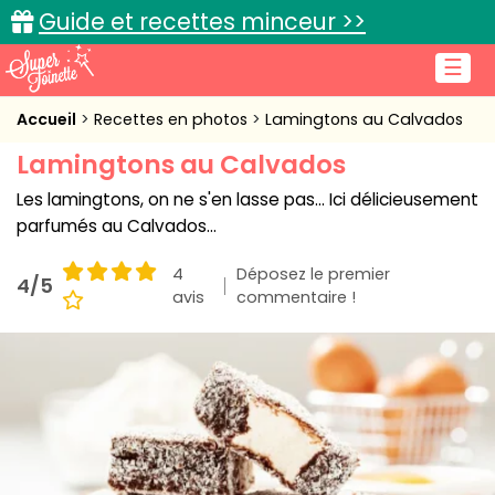
Guide et recettes minceur >>
☰
Accueil
Accueil
Recettes en photos
Lamingtons au Calvados
Lamingtons au Calvados
Recettes de cuisine
Les lamingtons, on ne s'en lasse pas... Ici délicieusement
Cuisine pratique
parfumés au Calvados...
L'actu cuisine
4
Déposez le premier
4/5
avis
commentaire !
Connexion