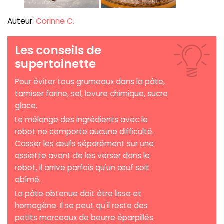
Auteur:
Corinne C.
Les conseils de
supertoinette
Pour éviter tous grumeaux dans la pâte,
tamiser farine, sel, levure chimique, sucre
glace.
Le mélange des ingrédients avec le
robot ne comporte aucune difficulté.
Casser les œufs séparément sur une
assiette avant de les verser dans le
robot, il arrive parfois qu'un œuf soit
abîmé.
La pâte obtenue doit être lisse et
homogène. Il se peut qu'il reste des
petits morceaux de beurre éparpillés