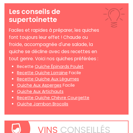
Les conseils de
supertoinette
Faciles et rapides à préparer, les quiches
font toujours leur effet ! Chaude ou
froide, accompagnée d'une salade, la
quiche se décline avec des recettes en
tout genre. Voici nos quiches préférées :
Recette
Quiche Épinards Poulet
Recette Quiche Lorraine
Facile
Recette Quiche Aux Légumes
Quiche Aux Asperges
Facile
Quiche Aux Artichauts
Recette Quiche Chèvre Courgette
Quiche Jambon Brocolis
VINS
CONSEILLÉS