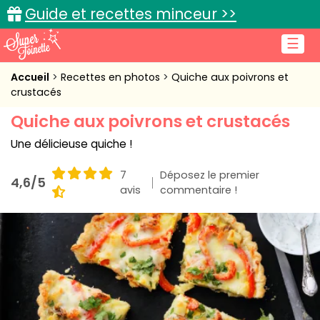
Guide et recettes minceur >>
☰
Accueil
Accueil
Recettes en photos
Quiche aux poivrons et
crustacés
Recettes de cuisine
Quiche aux poivrons et crustacés
Cuisine pratique
Une délicieuse quiche !
L'actu cuisine
7
Déposez le premier
4,6/5
avis
commentaire !
Connexion