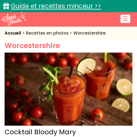
Guide et recettes minceur >>
☰
Accueil
Accueil
Recettes en photos
Worcestershire
Worcestershire
Recettes de cuisine
Cuisine pratique
L'actu cuisine
Connexion
Cocktail Bloody Mary