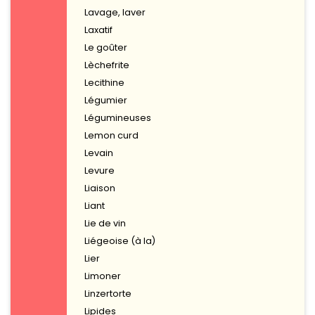
Lavage, laver
Laxatif
Le goûter
Lèchefrite
Lecithine
Légumier
Légumineuses
Lemon curd
Levain
Levure
Liaison
Liant
Lie de vin
Liégeoise (à la)
Lier
Limoner
Linzertorte
Lipides