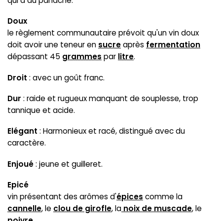
qui a du panache.
Doux
le règlement communautaire prévoit qu'un vin doux
doit avoir une teneur en
sucre
après
fermentation
dépassant 45
grammes
par
litre
.
Droit
: avec un goût franc.
Dur
: raide et rugueux manquant de souplesse, trop
tannique et acide.
Elégant
: Harmonieux et racé, distingué avec du
caractère.
Enjoué
: jeune et guilleret.
Epicé
vin présentant des arômes d'
épices
comme la
cannelle
, le
clou de girofle
, la
noix de muscade
, le
poivre
.