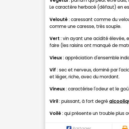
Végétal
: parfum qui peut être buis,
Le caractère herbacé (défaut) en est
Velouté
: caressant comme du velours
comme une caresse, très souple.
Vert
: vin ayant une acidité élevée, 
faire (les raisins ont manqué de matu
Vieux
: appréciation d'ensemble indi
Vif
: sec et nerveux, dominé par l'aci
et léger, riche, avec du mordant.
Vineux
: caractérise l'odeur et le goû
Viril
: puissant, à fort degré
alcooliq
Voilé
: qui présente un trouble plus 
Partager