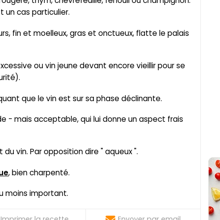
 fougère, thym, chèvrefeuille, fenouil ou champignon.
 un cas particulier.
, fin et moelleux, gras et onctueux, flatte le palais
excessive ou vin jeune devant encore vieillir pour se
rité).
quant que le vin est sur sa phase déclinante.
de - mais acceptable, qui lui donne un aspect frais
t du vin. Par opposition dire " aqueux ".
ue
, bien charpenté.
ou moins important.
Imprimer la recette
Envoyer par email