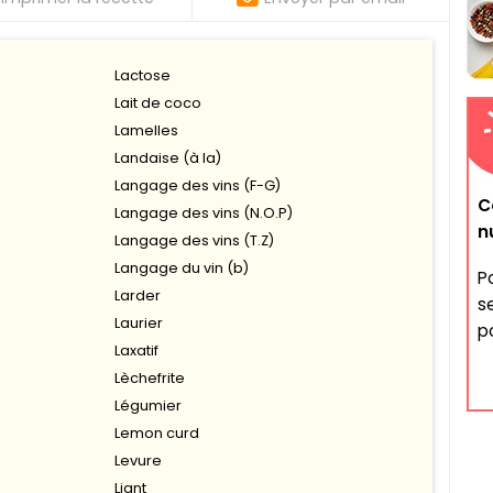
Lactose
Lait de coco
Lamelles
Landaise (à la)
Langage des vins (F-G)
C
Langage des vins (N.O.P)
n
Langage des vins (T.Z)
Langage du vin (b)
P
Larder
s
Laurier
po
Laxatif
Lèchefrite
Légumier
Lemon curd
Levure
Liant