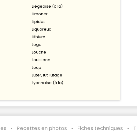
Liégeoise (à la)
Limoner
Lipides
Liquoreux
Lithium
Loge
Louche
Louisiane
Loup
Luter, lut, lutage
Lyonnaise (à la)
les
Recettes en photos
Fiches techniques
T