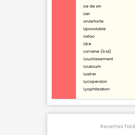
Lie de vin
Lier
Linzertorte
Liposoluble
Listao
Litre
Lorraine (à la)
Louchissement
Loukoum
Lustrer
Lycoperdon
Lyophilisation
Recettes faci