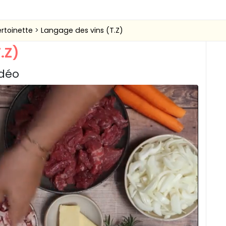
ertoinette
Langage des vins (T.Z)
.Z)
idéo