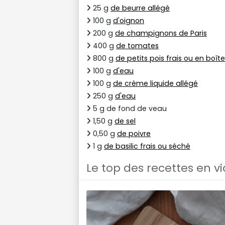
25 g
de beurre allégé
100 g
d'oignon
200 g
de champignons de Paris
400 g
de tomates
800 g
de petits pois frais ou en boîte
100 g
d'eau
100 g
de crème liquide allégé
250 g
d'eau
5 g de fond de veau
1,50 g
de sel
0,50 g
de poivre
1 g
de basilic frais ou séché
Le top des recettes en v