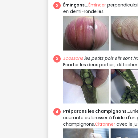
Éminçons...
Émincer
perpendiculair
en demi-rondelles.
Ecossons
les petits pois s'ils sont frai
Ecarter les deux parties, détacher 
Préparons les champignons...
Enl
courante ou brosser à l'aide d'un
champignons.
Citronner
avec le ju