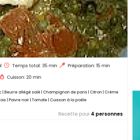
l
Temps total:
35 min
Préparation: 15 min
Cuisson: 20 min
c
|
Beurre allégé salé
|
Champignon de paris
|
Citron
|
Crème
pois
|
Poivre noir
|
Tomate
|
Cuisson à la poêle
Recette pour
4 personnes