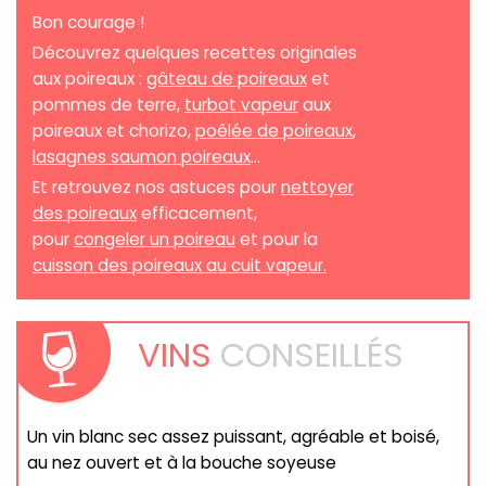
Bon courage !
Découvrez quelques recettes originales
aux poireaux :
gâteau de poireaux
et
pommes de terre,
turbot vapeur
aux
poireaux et chorizo,
poêlée de poireaux
,
lasagnes saumon poireaux
...
Et retrouvez nos astuces pour
nettoyer
des poireaux
efficacement,
pour
congeler un poireau
et pour la
cuisson des poireaux au cuit vapeur.
VINS
CONSEILLÉS
Un vin blanc sec assez puissant, agréable et boisé,
au nez ouvert et à la bouche soyeuse