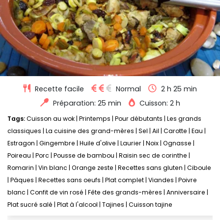
Recette facile
Normal
2 h 25 min
Préparation: 25 min
Cuisson: 2 h
Tags:
Cuisson au wok
|
Printemps
|
Pour débutants
|
Les grands
classiques
|
La cuisine des grand-mères
|
Sel
|
Ail
|
Carotte
|
Eau
|
Estragon
|
Gingembre
|
Huile d'olive
|
Laurier
|
Noix
|
Ognasse
|
Poireau
|
Porc
|
Pousse de bambou
|
Raisin sec de corinthe
|
Romarin
|
Vin blanc
|
Orange zeste
|
Recettes sans gluten
|
Ciboule
|
Pâques
|
Recettes sans oeufs
|
Plat complet
|
Viandes
|
Poivre
blanc
|
Confit de vin rosé
|
Fête des grands-mères
|
Anniversaire
|
Plat sucré salé
|
Plat à l'alcool
|
Tajines
|
Cuisson tajine