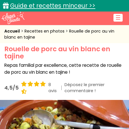
Guide et recettes minceur >>
☰
Accueil
Accueil
Recettes en photos
Rouelle de porc au vin
blanc en tajine
Recettes de cuisine
Rouelle de porc au vin blanc en
tajine
Cuisine pratique
Repas familial par excellence, cette recette de rouelle
L'actu cuisine
de porc au vin blanc en tajine !
8
Déposez le premier
4,5/5
avis
commentaire !
Connexion