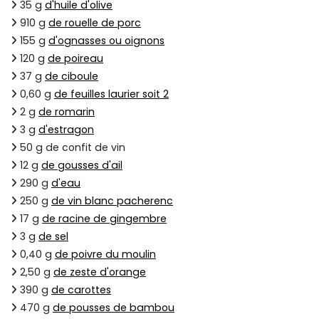
35 g
d'huile d'olive
910 g
de rouelle de porc
155 g
d'ognasses ou oignons
120 g
de poireau
37 g
de ciboule
0,60 g
de feuilles laurier soit 2
2 g
de romarin
3 g
d'estragon
50 g de confit de vin
12 g
de gousses d'ail
290 g
d'eau
250 g
de vin blanc pacherenc
17 g
de racine de gingembre
3 g
de sel
0,40 g
de poivre du moulin
2,50 g
de zeste d'orange
390 g
de carottes
470 g
de pousses de bambou