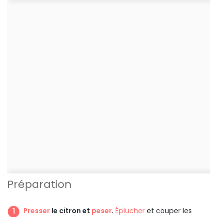
Préparation
Presser
le citron et
peser
.
Éplucher
et couper les