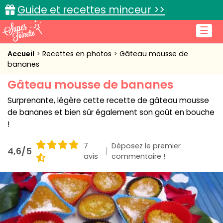
Guide et recettes minceur >>
☰
Accueil
Accueil
Recettes en photos
Gâteau mousse de
bananes
Recettes de cuisine
Gâteau mousse de bananes
Cuisine pratique
Surprenante, légère cette recette de gâteau mousse
de bananes et bien sûr également son goût en bouche
L'actu cuisine
!
7
Déposez le premier
4,6/5
avis
commentaire !
Connexion