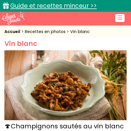
Guide et recettes minceur >>
☰
Accueil
Accueil
Recettes en photos
Vin blanc
Vin blanc
Recettes de cuisine
Cuisine pratique
L'actu cuisine
Connexion
🍄Champignons sautés au vin blanc