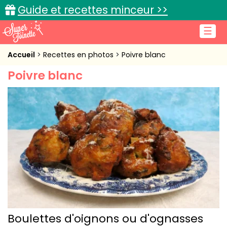
Guide et recettes minceur >>
☰
Accueil
Accueil
Recettes en photos
Poivre blanc
Poivre blanc
Recettes de cuisine
Cuisine pratique
L'actu cuisine
Connexion
Boulettes d'oignons ou d'ognasses