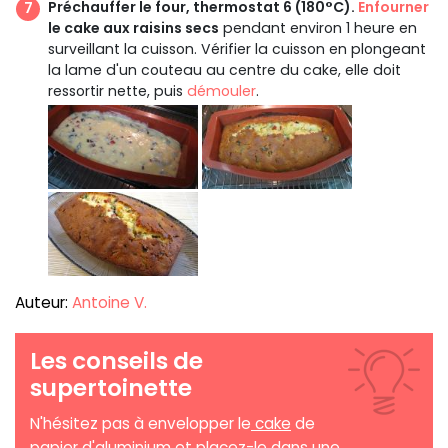
Préchauffer le four, thermostat 6 (180°C).
Enfourner
le cake aux raisins secs
pendant environ 1 heure en
surveillant la cuisson. Vérifier la cuisson en plongeant
la lame d'un couteau au centre du cake, elle doit
ressortir nette, puis
démouler
.
Auteur:
Antoine V.
Les conseils de
supertoinette
N'hésitez pas à envelopper le
cake
de
papier d'aluminium et placez-le dans une