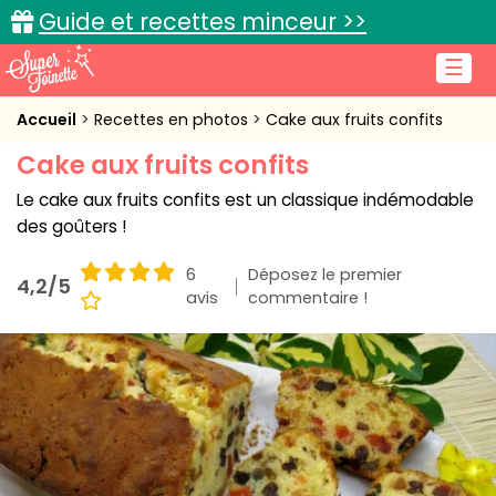
Guide et recettes minceur >>
☰
Accueil
Accueil
Recettes en photos
Cake aux fruits confits
Cake aux fruits confits
Recettes de cuisine
Le cake aux fruits confits est un classique indémodable
Cuisine pratique
des goûters !
L'actu cuisine
6
Déposez le premier
4,2/5
avis
commentaire !
Connexion