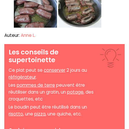
Auteur:
Anne L.
Les conseils de
supertoinette
Ce plat peut se
conserver
2 jours au
réfrigérateur
.
Les
pommes de terre
peuvent être
réutiliser dans un gratin, un
potage
, des
croquettes, etc
Le boudin peut être réutilisé dans un
risotto
, une
pizza
, une quiche, etc.