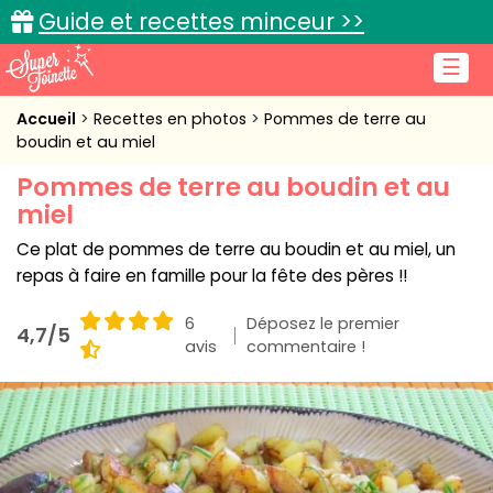
Guide et recettes minceur >>
☰
Accueil
Accueil
Recettes en photos
Pommes de terre au
boudin et au miel
Recettes de cuisine
Pommes de terre au boudin et au
miel
Cuisine pratique
Ce plat de pommes de terre au boudin et au miel, un
L'actu cuisine
repas à faire en famille pour la fête des pères !!
6
Déposez le premier
4,7/5
avis
commentaire !
Connexion