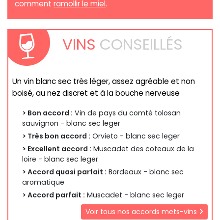
comment
ramollir le miel
.
VINS
CONSEILLÉS
Un vin blanc sec très léger, assez agréable et non
boisé, au nez discret et à la bouche nerveuse
> Bon accord :
Vin de pays du comté tolosan
sauvignon - blanc sec leger
> Très bon accord :
Orvieto - blanc sec leger
> Excellent accord :
Muscadet des coteaux de la
loire - blanc sec leger
> Accord quasi parfait :
Bordeaux - blanc sec
aromatique
> Accord parfait :
Muscadet - blanc sec leger
Voir tous nos accords mets-vins