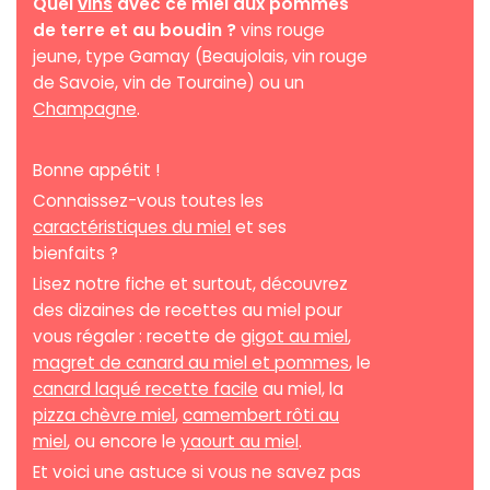
Quel
vins
avec ce miel aux pommes
de terre et au boudin ?
vins rouge
jeune, type Gamay (Beaujolais, vin rouge
de Savoie, vin de Touraine) ou un
Champagne
.
Bonne appétit !
Connaissez-vous toutes les
caractéristiques du miel
et ses
bienfaits ?
Lisez notre fiche et surtout, découvrez
des dizaines de recettes au miel pour
vous régaler : recette de
gigot au miel
,
magret de canard au miel et pommes
, le
canard laqué recette facile
au miel, la
pizza chèvre miel
,
camembert rôti au
miel
, ou encore le
yaourt au miel
.
Et voici une astuce si vous ne savez pas