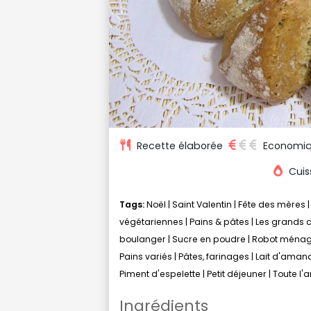
Recette élaborée
Economi
Cuis
Tags:
Noël
|
Saint Valentin
|
Fête des mères
végétariennes
|
Pains & pâtes
|
Les grands 
boulanger
|
Sucre en poudre
|
Robot ménag
Pains variés
|
Pâtes, farinages
|
Lait d'aman
Piment d'espelette
|
Petit déjeuner
|
Toute l'
Ingrédients