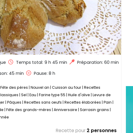
que
Temps total:
9 h 45 min
Préparation: 60 min
son: 45 min
Pause: 8 h
|
Fête des pères
|
Nouvel an
|
Cuisson au four
|
Recettes
classiques
|
Sel
|
Eau
|
Farine type 55
|
Huile d'olive
|
Levure de
er
|
Pâques
|
Recettes sans oeufs
|
Recettes élaborées
|
Pain
|
de
|
Fête des grands-mères
|
Anniversaire
|
Sarrasin grains
|
année
Recette pour
2 personnes