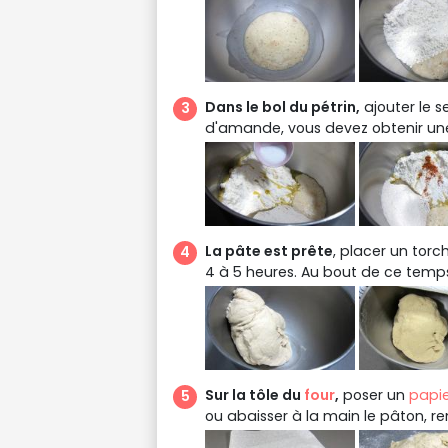
Dans le bol du pétrin,
ajouter le se
d'amande, vous devez obtenir une
La pâte est prête
, placer un torch
4 à 5 heures. Au bout de ce temps
Sur la tôle du
four
,
poser un
papie
ou abaisser à la main le pâton, re