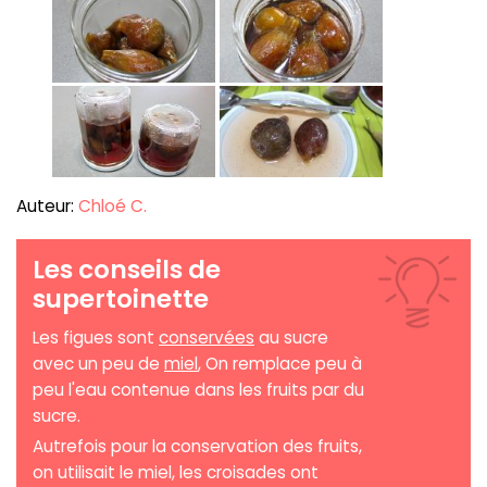
Auteur:
Chloé C.
Les conseils de
supertoinette
Les figues sont
conservées
au sucre
avec un peu de
miel
, On remplace peu à
peu l'eau contenue dans les fruits par du
sucre.
Autrefois pour la conservation des fruits,
on utilisait le miel, les croisades ont