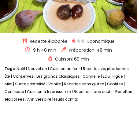
Recette élaborée
Economique
9 h 48 min
Préparation: 48 min
Cuisson: 60 min
Tags:
Noël
|
Nouvel an
|
Cuisson au four
|
Recettes végétariennes
|
Été
|
Conserves
|
Les grands classiques
|
Cannelle
|
Eau
|
Figue
|
Miel
|
Sucre cristallisé
|
Vanille
|
Recettes sans gluten
|
Confites
|
Confiserie
|
Cuisson à la casserole
|
Recettes sans oeufs
|
Recettes
élaborées
|
Anniversaire
|
Fruits confits