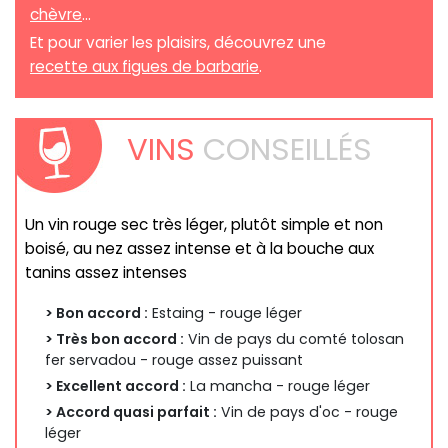
chèvre
...
Et pour varier les plaisirs, découvrez une
recette aux figues de barbarie
.
VINS
CONSEILLÉS
Un vin rouge sec très léger, plutôt simple et non
boisé, au nez assez intense et à la bouche aux
tanins assez intenses
> Bon accord :
Estaing - rouge léger
> Très bon accord :
Vin de pays du comté tolosan
fer servadou - rouge assez puissant
> Excellent accord :
La mancha - rouge léger
> Accord quasi parfait :
Vin de pays d'oc - rouge
léger