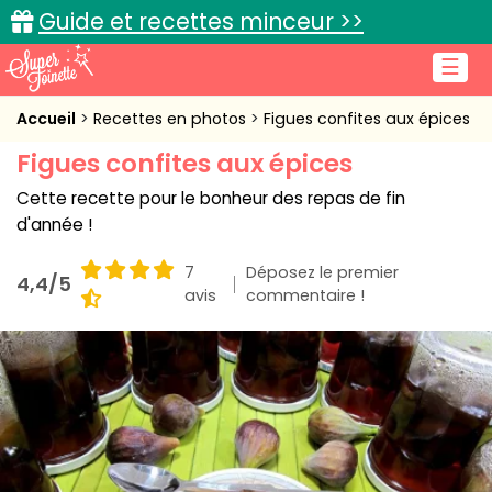
Guide et recettes minceur >>
☰
Accueil
Accueil
Recettes en photos
Figues confites aux épices
Figues confites aux épices
Recettes de cuisine
Cette recette pour le bonheur des repas de fin
Cuisine pratique
d'année !
L'actu cuisine
7
Déposez le premier
4,4/5
avis
commentaire !
Connexion