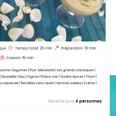
que
Temps total:
25 min
Préparation: 10 min
Cuisson: 15 min
ouche
|
Légumes
|
Pour débutants
|
Les grands classiques
|
Ciboulette
|
Eau
|
Oignon
|
Poivre noir
|
Quatre épices
|
Thym
|
a casserole
|
Recettes sans oeufs
|
Verrines salées
|
Crème
|
Recette pour
4 personnes