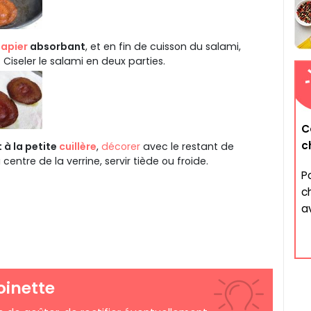
apier
absorbant
, et en fin de cuisson du salami,
 Ciseler le salami en deux parties.
C
c
à la petite
cuillère
,
décorer
avec le restant de
centre de la verrine, servir tiède ou froide.
P
c
a
oinette