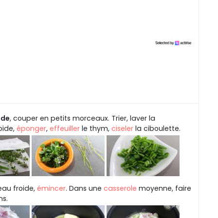
ide
, couper en petits morceaux. Trier, laver la
oide,
éponger
,
effeuiller
le thym,
ciseler
la ciboulette.
'eau froide,
émincer
. Dans une
casserole
moyenne, faire
ns.