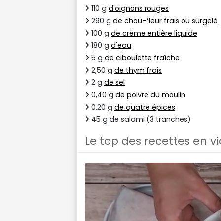
110 g
d'oignons rouges
290 g
de chou-fleur frais ou surgelé
100 g
de crème entière liquide
180 g
d'eau
5 g
de ciboulette fraîche
2,50 g
de thym frais
2 g
de sel
0,40 g
de poivre du moulin
0,20 g
de quatre épices
45 g de salami (3 tranches)
Le top des recettes en v