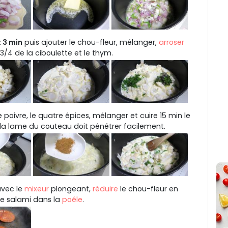
 3 min
puis ajouter le chou-fleur, mélanger,
arroser
 3/4 de la ciboulette et le thym.
 le poivre, le quatre épices, mélanger et cuire 15 min le
, la lame du couteau doit pénétrer facilement.
avec le
mixeur
plongeant,
réduire
le chou-fleur en
le salami dans la
poêle
.