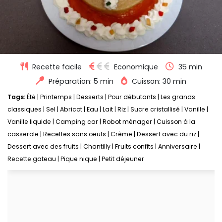
Recette facile
Economique
35 min
Préparation: 5 min
Cuisson: 30 min
Tags:
Été
|
Printemps
|
Desserts
|
Pour débutants
|
Les grands
classiques
|
Sel
|
Abricot
|
Eau
|
Lait
|
Riz
|
Sucre cristallisé
|
Vanille
|
Vanille liquide
|
Camping car
|
Robot ménager
|
Cuisson à la
casserole
|
Recettes sans oeufs
|
Crème
|
Dessert avec du riz
|
Dessert avec des fruits
|
Chantilly
|
Fruits confits
|
Anniversaire
|
Recette gateau
|
Pique nique
|
Petit déjeuner