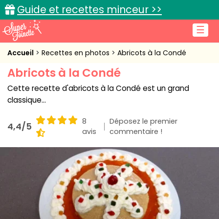
Guide et recettes minceur >>
☰
Accueil
Accueil
Recettes en photos
Abricots à la Condé
Abricots à la Condé
Recettes de cuisine
Cette recette d'abricots à la Condé est un grand
Cuisine pratique
classique...
L'actu cuisine
8
Déposez le premier
4,4/5
avis
commentaire !
Connexion