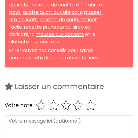
abricots :
recette de confiture à l' abricot
pays
,
quatre quart aux abricots
,
magret
aux abricots
,
recette de coulis abricot
facile
,
recette pruneaux au sirop
et
abricots, la
mousse aux abricots
et le
clafoutis aux abricots
.
Et retrouvez nos conseils pour savoir
comment réhydrater les abricots secs
.
Laisser un commentaire
Votre note