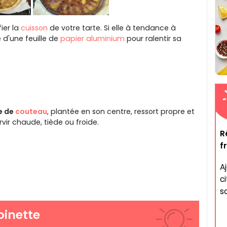
ifier la
cuisson
de votre tarte. Si elle à tendance à
e d'une feuille de
papier aluminium
pour ralentir sa
me de
couteau
, plantée en son centre, ressort propre et
ervir chaude, tiède ou froide.
R
f
A
c
sa
oinette