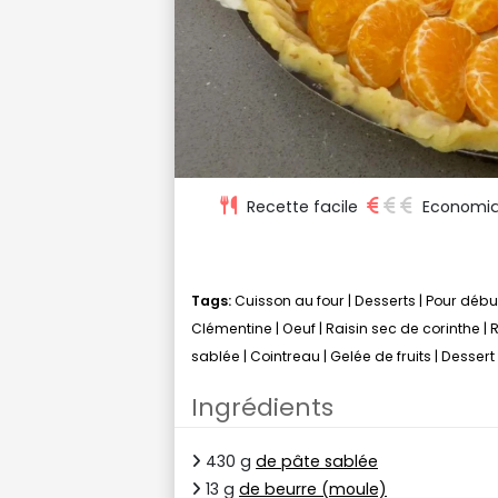
Recette facile
Economi
Tags:
Cuisson au four
|
Desserts
|
Pour débu
Clémentine
|
Oeuf
|
Raisin sec de corinthe
|
sablée
|
Cointreau
|
Gelée de fruits
|
Dessert 
Ingrédients
430 g
de pâte sablée
13 g
de beurre (moule)