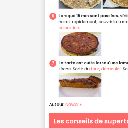
Lorsque 15 min sont passées
, vér
noircir rapidement, couvrir la tart
coloration
.
La tarte est cuite lorsqu'une la
sèche. Sortir du
four
,
démouler
. S
Auteur:
Nawal E.
Les conseils de supert