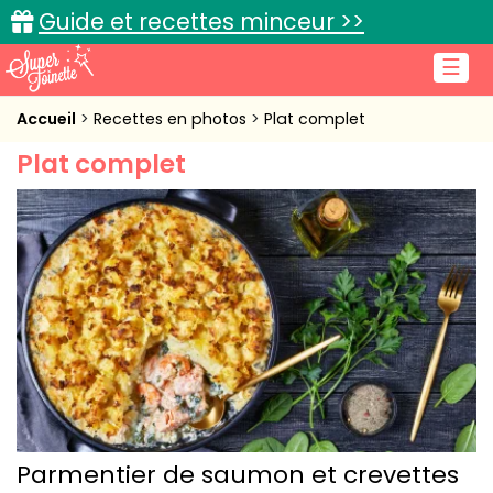
Guide et recettes minceur >>
☰
Accueil
Accueil
Recettes en photos
Plat complet
Plat complet
Recettes de cuisine
Cuisine pratique
L'actu cuisine
Connexion
Parmentier de saumon et crevettes