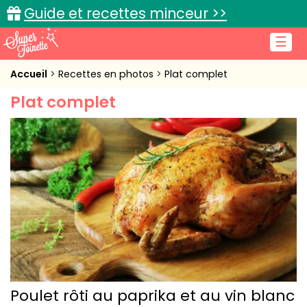
Guide et recettes minceur >>
☰
Accueil
Accueil
Recettes en photos
Plat complet
Plat complet
Recettes de cuisine
Cuisine pratique
L'actu cuisine
Connexion
Poulet rôti au paprika et au vin blanc