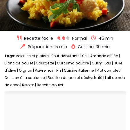
Recette facile
Normal
45 min
Préparation: 15 min
Cuisson: 30 min
Tags:
Volailles et gibiers
|
Pour débutants
|
Sel
|
Amande effilée
|
Blanc de poulet
|
Courgette
|
Curcuma poudre
|
Curry
|
Eau
|
Huile
d'olive
|
Oignon
|
Poivre noir
|
Riz
|
Cuisine italienne
|
Plat complet
|
Cuisson à la sauteuse
|
Bouillon de poulet déshydraté
|
Lait de noix
de coco
|
Risotto
|
Recette poulet