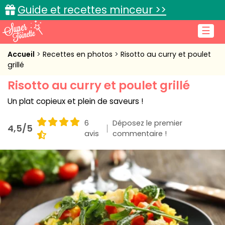
Guide et recettes minceur >>
☰
Accueil
Accueil
Recettes en photos
Risotto au curry et poulet
grillé
Recettes de cuisine
Risotto au curry et poulet grillé
Cuisine pratique
Un plat copieux et plein de saveurs !
L'actu cuisine
6
Déposez le premier
4,5/5
avis
commentaire !
Connexion