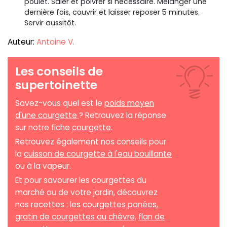
poulet. Saler et poivrer si nécessaire. Mélanger une
dernière fois, couvrir et laisser reposer 5 minutes.
Servir aussitôt.
Auteur:
Antoine V.
Les conseils de
supertoinette
Savez-vous quel est le
poids moyen
d'une courgette
? Retrouvez la réponse
sur notre fiche
courgette
.
Retrouvez également nos conseils pour
la
cuisson de courgette à l'eau bouillante
ou à la vapeur.
Et pour savourer les courgettes du
marché ou de votre jardin, découvrez
nos recettes : les
courgettes panées
,
gratin de courgettes au chèvre
,
flan de