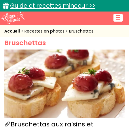
Guide et recettes minceur >>
☰
Accueil
Accueil
Recettes en photos
Bruschettas
Bruschettas
Recettes de cuisine
Cuisine pratique
L'actu cuisine
Connexion
🥖Bruschettas aux raisins et