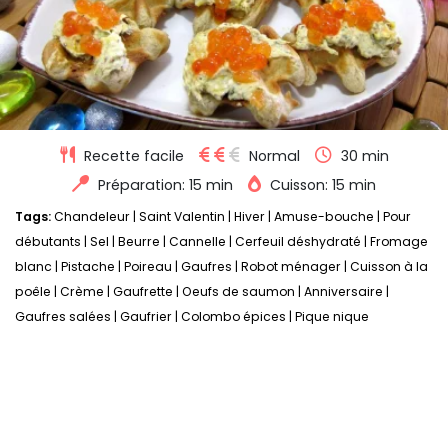
Recette facile
Normal
30 min
Préparation: 15 min
Cuisson: 15 min
Tags:
Chandeleur
|
Saint Valentin
|
Hiver
|
Amuse-bouche
|
Pour
débutants
|
Sel
|
Beurre
|
Cannelle
|
Cerfeuil déshydraté
|
Fromage
blanc
|
Pistache
|
Poireau
|
Gaufres
|
Robot ménager
|
Cuisson à la
poêle
|
Crème
|
Gaufrette
|
Oeufs de saumon
|
Anniversaire
|
Gaufres salées
|
Gaufrier
|
Colombo épices
|
Pique nique