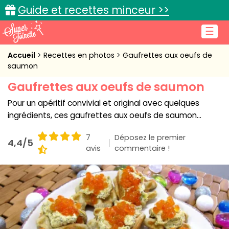
Guide et recettes minceur >>
☰
Accueil
Accueil
Recettes en photos
Gaufrettes aux oeufs de
saumon
Recettes de cuisine
Gaufrettes aux oeufs de saumon
Cuisine pratique
Pour un apéritif convivial et original avec quelques
ingrédients, ces gaufrettes aux oeufs de saumon...
L'actu cuisine
7
Déposez le premier
4,4/5
avis
commentaire !
Connexion