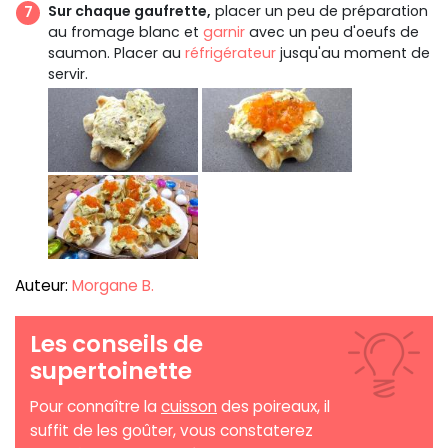
Sur chaque gaufrette,
placer un peu de préparation
au fromage blanc et
garnir
avec un peu d'oeufs de
saumon. Placer au
réfrigérateur
jusqu'au moment de
servir.
Auteur:
Morgane B.
Les conseils de
supertoinette
Pour connaître la
cuisson
des poireaux, il
suffit de les goûter, vous constaterez