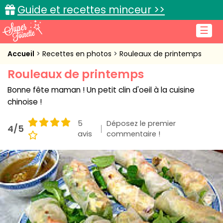
Guide et recettes minceur >>
☰
Accueil
Accueil
Recettes en photos
Rouleaux de printemps
Rouleaux de printemps
Recettes de cuisine
Bonne fête maman ! Un petit clin d'oeil à la cuisine
Cuisine pratique
chinoise !
L'actu cuisine
5
Déposez le premier
4/5
avis
commentaire !
Connexion