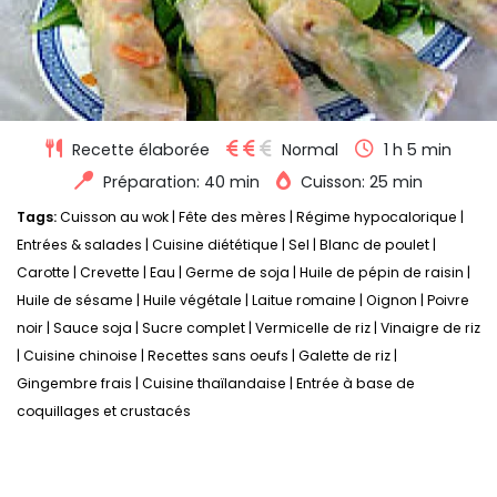
Recette élaborée
Normal
1 h 5 min
Préparation: 40 min
Cuisson: 25 min
Tags:
Cuisson au wok
|
Fête des mères
|
Régime hypocalorique
|
Entrées & salades
|
Cuisine diététique
|
Sel
|
Blanc de poulet
|
Carotte
|
Crevette
|
Eau
|
Germe de soja
|
Huile de pépin de raisin
|
Huile de sésame
|
Huile végétale
|
Laitue romaine
|
Oignon
|
Poivre
noir
|
Sauce soja
|
Sucre complet
|
Vermicelle de riz
|
Vinaigre de riz
|
Cuisine chinoise
|
Recettes sans oeufs
|
Galette de riz
|
Gingembre frais
|
Cuisine thaïlandaise
|
Entrée à base de
coquillages et crustacés