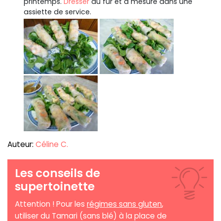
printemps.
Dresser
au fur et à mesure dans une
assiette de service.
Auteur:
Céline C.
Les conseils de
supertoinette
Attention ! Pour les
régimes sans gluten
,
utiliser du Tamari (sans blé) à la place de