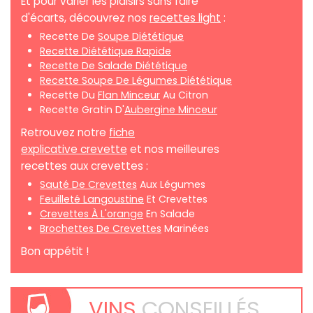
Et pour varier les plaisirs sans faire
d'écarts, découvrez nos
recettes light
:
Recette De
Soupe Diététique
Recette Diététique Rapide
Recette De Salade Diététique
Recette Soupe De Légumes Diététique
Recette Du
Flan Minceur
Au Citron
Recette Gratin D'
Aubergine Minceur
Retrouvez notre
fiche
explicative crevette
et nos meilleures
recettes aux crevettes :
Sauté De Crevettes
Aux Légumes
Feuilleté Langoustine
Et Crevettes
Crevettes À L'orange
En Salade
Brochettes De Crevettes
Marinées
Bon appétit !
VINS
CONSEILLÉS