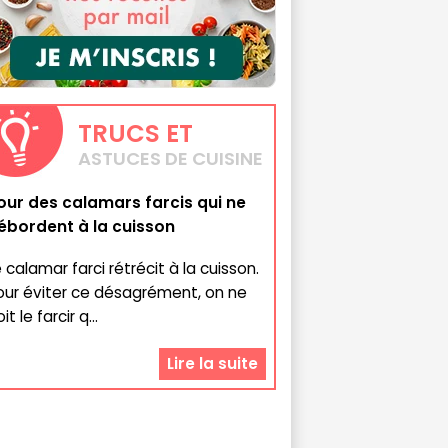
TRUCS
ET
ASTUCES DE CUISINE
our des calamars farcis qui ne
ébordent à la cuisson
 calamar farci rétrécit à la cuisson.
our éviter ce désagrément, on ne
it le farcir q...
Lire la suite