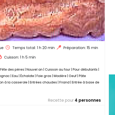
ue
Temps total:
1 h 20 min
Préparation: 15 min
Cuisson: 1 h 5 min
|
Fête des pères
|
Nouvel an
|
Cuisson au four
|
Pour débutants
|
ognac
|
Eau
|
Échalote
|
Foie gras
|
Madère
|
Oeuf
|
Pâte
on à la casserole
|
Entrées chaudes
|
Friand
|
Entrée à base de
Recette pour
4 personnes