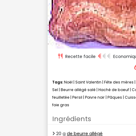
Recette facile
Economiq
Tags:
Noël
|
Saint Valentin
|
Fête des mères
Sel
|
Beurre allégé salé
|
Haché de boeuf
|
C
feuilletée
|
Persil
|
Poivre noir
|
Pâques
|
Cuiss
foie gras
Ingrédients
20 g
de beurre allégé