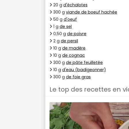
20 g
d'échalotes
300 g
viande de boeuf hachée
50 g
d'oeuf
1 g
de sel
0,50 g
de poivre
2 g
de persil
10 g
de madère
10 g
de cognac
300 g
de pâte feuilletée
10 g
d'eau (badigeonner)
300 g
de foie gras
Le top des recettes en v