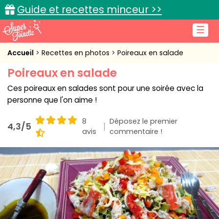
Guide et recettes minceur >>
☰
Accueil
Accueil
Recettes en photos
Poireaux en salade
Poireaux en salade
Recettes de cuisine
Ces poireaux en salades sont pour une soirée avec la
Cuisine pratique
personne que l'on aime !
L'actu cuisine
8
Déposez le premier
4,3/5
avis
commentaire !
Connexion