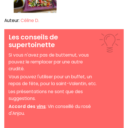
Auteur:
Céline D.
Les conseils de
supertoinette
Si vous n'avez pas de butternut, vous
pouvez le remplacer par une autre
crudité.
Vous pouvez l'utiliser pour un buffet, un
repas de fête, pour la saint-Valentin, etc.
Les présentations ne sont que des
suggestions.
Accord des
vins
: Vin conseillé du rosé
d'Anjou.