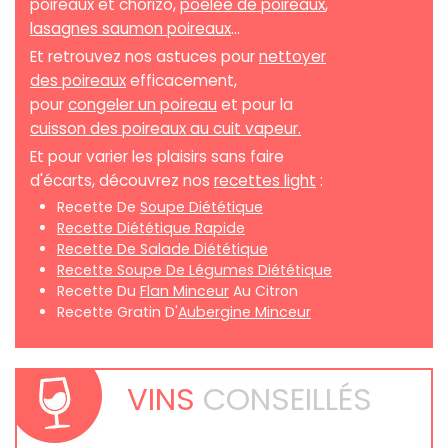
poireaux et chorizo,
poêlée de poireaux
,
lasagnes saumon poireaux
...
Et retrouvez nos astuces pour
nettoyer
des poireaux
efficacement,
pour
congeler un poireau
et pour la
cuisson des poireaux au cuit vapeur.
Et pour varier les plaisirs sans faire
d'écarts, découvrez nos
recettes light
:
Recette De
Soupe Diététique
Recette Diététique Rapide
Recette De Salade Diététique
Recette Soupe De Légumes Diététique
Recette Du
Flan Minceur
Au Citron
Recette Gratin D'
Aubergine Minceur
VINS
CONSEILLÉS