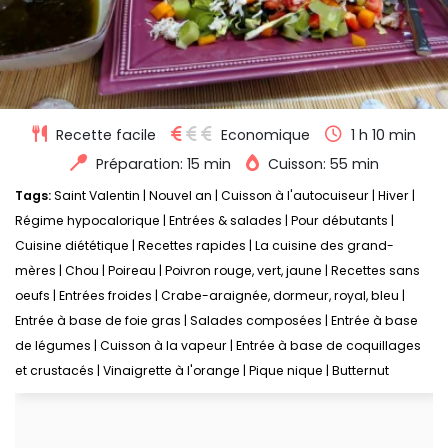
Recette facile
Economique
1 h 10 min
Préparation: 15 min
Cuisson: 55 min
Tags:
Saint Valentin
|
Nouvel an
|
Cuisson à l'autocuiseur
|
Hiver
|
Régime hypocalorique
|
Entrées & salades
|
Pour débutants
|
Cuisine diététique
|
Recettes rapides
|
La cuisine des grand-
mères
|
Chou
|
Poireau
|
Poivron rouge, vert, jaune
|
Recettes sans
oeufs
|
Entrées froides
|
Crabe-araignée, dormeur, royal, bleu
|
Entrée à base de foie gras
|
Salades composées
|
Entrée à base
de légumes
|
Cuisson à la vapeur
|
Entrée à base de coquillages
et crustacés
|
Vinaigrette à l'orange
|
Pique nique
|
Butternut